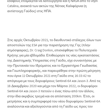
εδάφους ετοιμάζεται να λειτουργήσει και η ΝΑSΑ από το νησί
Catalina, ανοικτά των ακτών της Νότιας Καλιφόρνια (η
αντίστοιχη Γαύδος) στις ΗΠΑ.
Στις αρχές Οκτωβρίου 2021, το διευθυντικό στέλεχος όλων των
αποστολών της ESA για την παρατήρηση της Γης (πλην
ατμόσφαιρας), Dr. Craig Donlon, επισκέφθηκε το Πολυτεχνείο
Κρήτης για μία εβδομάδα. Επιθεώρησε τις νέες εγκαταστάσεις
της Διαστημικής Υπηρεσίας στη Γαύδο, είχε συναντήσεις με
την Πρυτανεία του Ιδρύματος και το Εργαστήριο Γεωδαισίας
και Γεωπληροφορικής, και παρευρέθηκε στην πρώτη μέτρηση
που έγινε 11 Οκτωβρίου 2021 στη Γαύδο στις 16:33:42 το
απόγευμα με τους δορυφόρους Sentinel-6A και Jason-3. Από τις
18 Δεκεμβρίου 2020 και μέχρι τον Μάρτιο 2022, oι δορυφόροι
Sentinel-6A και Jason-3 πετούν o ένας πίσω από τον άλλον,
στην ίδια ακριβώς τροχιά και σε απόσταση 200km. Έτσι, οι
μετρήσεις και η συμπεριφορά του νέου δορυφόρου Sentinel-6A
αναλύονται και αξιολογούνται από τη Γαύδο ως προς τον