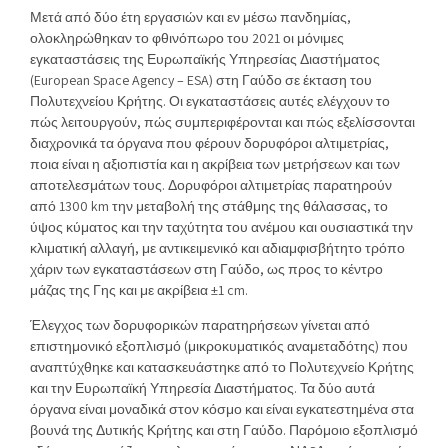
Μετά από δύο έτη εργασιών και εν μέσω πανδημίας,
ολοκληρώθηκαν το φθινόπωρο του 2021 οι μόνιμες
εγκαταστάσεις της Ευρωπαϊκής Υπηρεσίας Διαστήματος
(European Space Agency – ESA) στη Γαύδο σε έκταση του
Πολυτεχνείου Κρήτης. Οι εγκαταστάσεις αυτές ελέγχουν το
πώς λειτουργούν, πώς συμπεριφέρονται και πώς εξελίσσονται
διαχρονικά τα όργανα που φέρουν δορυφόροι αλτιμετρίας,
ποια είναι η αξιοπιστία και η ακρίβεια των μετρήσεων και των
αποτελεσμάτων τους. Δορυφόροι αλτιμετρίας παρατηρούν
από 1300 km την μεταβολή της στάθμης της θάλασσας, το
ύψος κύματος και την ταχύτητα του ανέμου και ουσιαστικά την
κλιματική αλλαγή, με αντικειμενικό και αδιαμφισβήτητο τρόπο
χάριν των εγκαταστάσεων στη Γαύδο, ως προς το κέντρο
μάζας της Γης και με ακρίβεια ±1 cm.
Έλεγχος των δορυφορικών παρατηρήσεων γίνεται από
επιστημονικό εξοπλισμό (μικροκυματικός αναμεταδότης) που
αναπτύχθηκε και κατασκευάστηκε από το Πολυτεχνείο Κρήτης
και την Ευρωπαϊκή Υπηρεσία Διαστήματος. Τα δύο αυτά
όργανα είναι μοναδικά στον κόσμο και είναι εγκατεστημένα στα
βουνά της Δυτικής Κρήτης και στη Γαύδο. Παρόμοιο εξοπλισμό