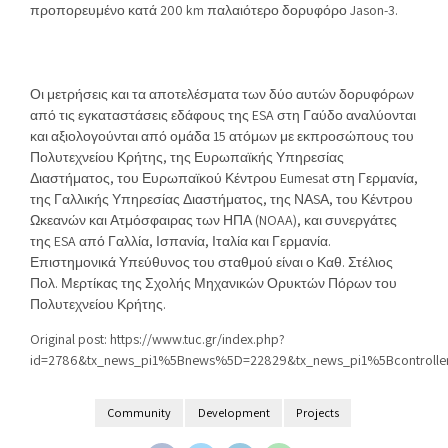
προπορευμένο κατά 200 km παλαιότερο δορυφόρο Jason-3.
Οι μετρήσεις και τα αποτελέσματα των δύο αυτών δορυφόρων
από τις εγκαταστάσεις εδάφους της ESA στη Γαύδο αναλύονται
και αξιολογούνται από ομάδα 15 ατόμων με εκπροσώπους του
Πολυτεχνείου Κρήτης, της Ευρωπαϊκής Υπηρεσίας
Διαστήματος, του Ευρωπαϊκού Κέντρου Eumesat στη Γερμανία,
της Γαλλικής Υπηρεσίας Διαστήματος, της ΝΑSΑ, του Κέντρου
Ωκεανών και Ατμόσφαιρας των ΗΠΑ (NOAA), και συνεργάτες
της ESA από Γαλλία, Ισπανία, Ιταλία και Γερμανία.
Επιστημονικά Υπεύθυνος του σταθμού είναι ο Καθ. Στέλιος
Πολ. Μερτίκας της Σχολής Μηχανικών Ορυκτών Πόρων του
Πολυτεχνείου Κρήτης.
Original post: https://www.tuc.gr/index.php?
id=2786&tx_news_pi1%5Bnews%5D=22829&tx_news_pi1%5Bcontrolle
Community
Development
Projects